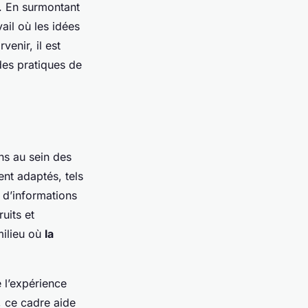
s. En surmontant
ail où les idées
enir, il est
des pratiques de
ons au sein des
ent adaptés, tels
 d’informations
uits et
milieu où
la
e l’expérience
, ce cadre aide