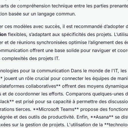
carts de compréhension technique entre les parties prenante
ion basée sur un langage commun.
er ces modèles avec succès, il est recommandé d’adopter 
ion
flexibles, s’adaptant aux spécificités des projets. L’utili
r et de réunions synchronisées optimise l’alignement des éq
ommunication offrent une base solide pour naviguer et coo
 complexités des projets IT.
hnologies pour la communication Dans le monde de l'IT, les 
 jouent un rôle crucial pour connecter les équipes de maniè
*plateformes collaboratives** offrent des moyens dynamiqu
s et de coordonner les efforts. Comparons quelques-unes d
Slack** est prisé pour sa capacité à permettre des discussi
grations tierces. **Microsoft Teams** propose des fonctionn
tégrée et des outils de productivité. Enfin, **Asana** se di
axées sur la gestion de projets. L'utilisation de la **technol