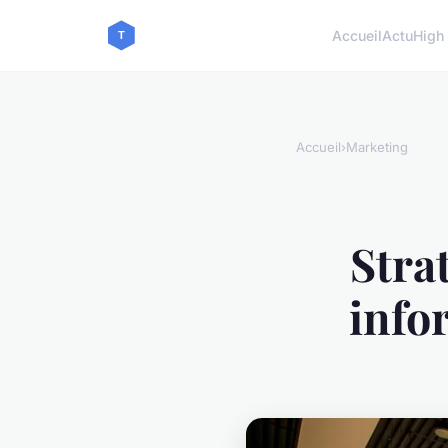
Accueil
Actu
High
Accueil
›
Marketing
Stra
info