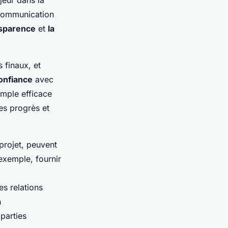
jeur dans la
e communication
nsparence
et
la
s finaux, et
confiance
avec
mple efficace
les progrès et
projet, peuvent
exemple, fournir
s relations
n
parties