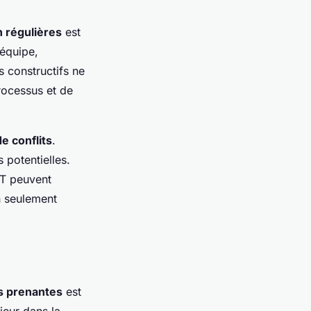
 régulières
est
’équipe,
s constructifs ne
rocessus et de
e conflits
.
s potentielles.
IT peuvent
n seulement
es prenantes
est