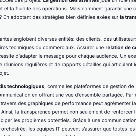
succès des projets.
La gestion des attentes
joue un rôle ma
ent et la fluidité des opérations. Mais comment garantir un
e? En adoptant des stratégies bien définies axées sur
la tra
antes englobent diverses entités: des clients, des utilisateur
aires techniques ou commerciaux. Assurer une
relation de 
essite d’adapter le message pour chaque audience. Un exe
 de réunions régulières et de rapports détaillés qui articulent 
ojet.
tils technologiques
, comme les plateformes de gestion de 
communication en offrant une vue d’ensemble partagée. Par 
 à travers des graphiques de performance peut agrémenter la
Ainsi, la transparence permet non seulement de renforcer le
iciper
les problèmes potentiels. Grâce à une communicatio
orchestrée, les équipes IT peuvent s’assurer que toutes les 