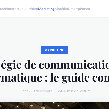
 tech
Internet
Jeux-video
Marketing
Matériel
Smartphones
MARKETING
tégie de communicati
rmatique : le guide co
Lucas
•
20 décembre 2024
•
6 min de lecture