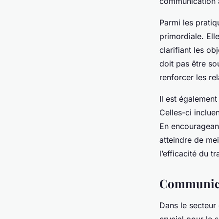
communication a
Parmi les pratiqu
primordiale. Ell
clarifiant les o
doit pas être so
renforcer les re
Il est égalemen
Celles-ci incluen
En encourageant
atteindre de mei
l’efficacité du t
Communicat
Dans le secteur 