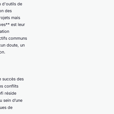
 d'outils de
ion des
rojets mais
ves** est leur
ation
ectifs communs
cun doute, un
on.
le succès des
s conflits
fi réside
u sein d’une
ques de