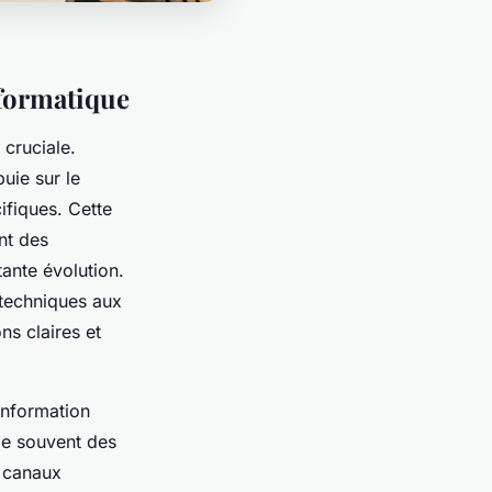
nformatique
 cruciale.
uie sur le
fiques. Cette
nt des
ante évolution.
 techniques aux
ns claires et
information
ge souvent des
s canaux