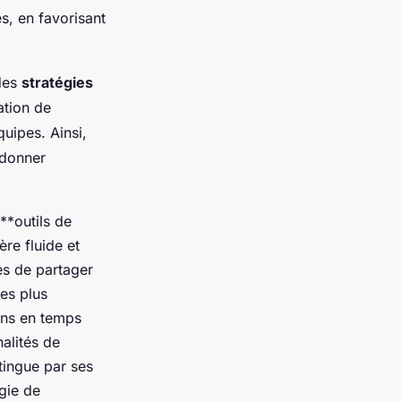
s, en favorisant
des
stratégies
sation de
uipes. Ainsi,
rdonner
**outils de
re fluide et
es de partager
es plus
ons en temps
alités de
stingue par ses
ogie de