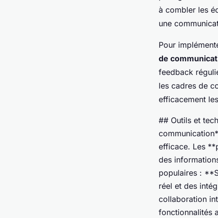
à combler les é
une communicat
Pour implément
de communicat
feedback régulie
les cadres de c
efficacement les
## Outils et tec
communication**
efficace. Les *
des information
populaires : **
réel et des inté
collaboration in
fonctionnalités 