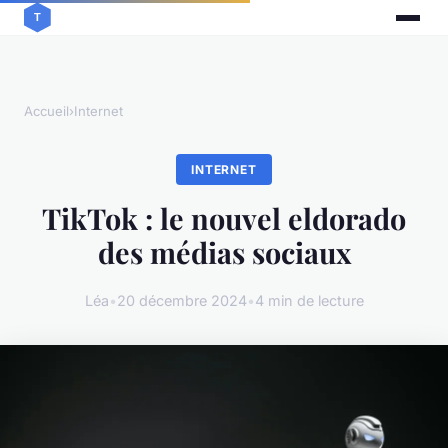
Accueil
›
Internet
INTERNET
TikTok : le nouvel eldorado
des médias sociaux
Léa
•
20 décembre 2024
•
4 min de lecture