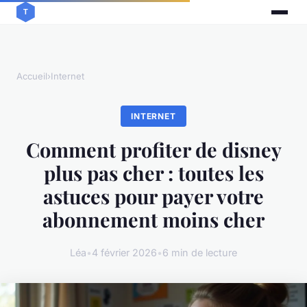
Accueil
›
Internet
INTERNET
Comment profiter de disney
plus pas cher : toutes les
astuces pour payer votre
abonnement moins cher
Léa
•
4 février 2026
•
6 min de lecture