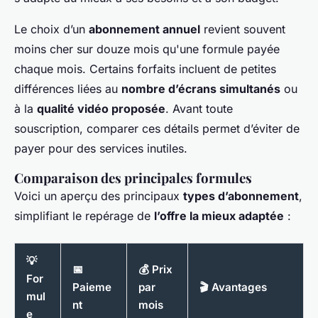
Le choix d’un
abonnement annuel
revient souvent
moins cher sur douze mois qu'une formule payée
chaque mois. Certains forfaits incluent de petites
différences liées au
nombre d’écrans simultanés
ou
à la
qualité vidéo proposée
. Avant toute
souscription, comparer ces détails permet d’éviter de
payer pour des services inutiles.
Comparaison des principales formules
Voici un aperçu des principaux
types d’abonnement
,
simplifiant le repérage de
l’offre la mieux adaptée
:
💡
📅
💰 Prix
For
Paieme
par
🎬 Avantages
mul
nt
mois
e