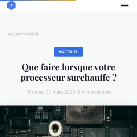
Accueil
›
Matériel
MATÉRIEL
Que faire lorsque votre
processeur surchauffe ?
Thomas
•
30 mars 2025
•
5 min de lecture