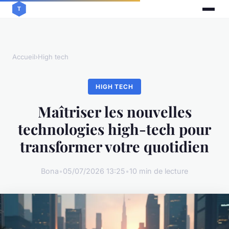
Accueil
›
High tech
HIGH TECH
Maîtriser les nouvelles
technologies high-tech pour
transformer votre quotidien
Bona
•
05/07/2026 13:25
•
10 min de lecture